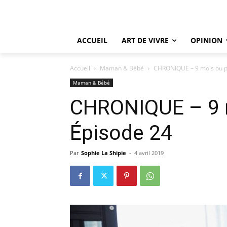
ACCUEIL
ART DE VIVRE
OPINION
Accueil
Maman & Bébé
CHRONIQUE – 9 mois ou p
Maman & Bébé
CHRONIQUE – 9 
Épisode 24
Par
Sophie La Shipie
-
4 avril 2019