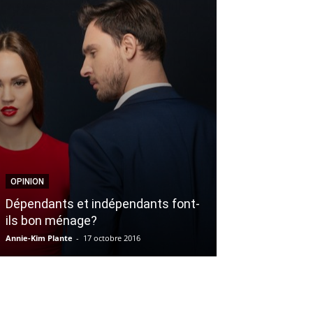
OPINION
BEAUTÉ
Dépendants et indépendants font-
Kimo Soap : L
ils bon ménage?
Valentin par e
Annie-Kim Plante
-
17 octobre 2016
Marjorie Paquette
-