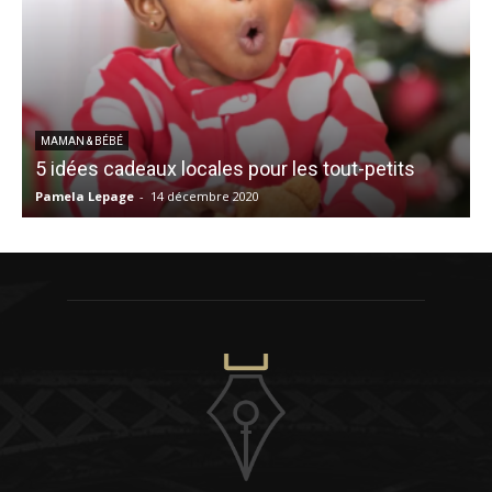
L
MAMAN & BÉBÉ
5 idées cadeaux locales pour les tout-petits
é
Pamela Lepage
-
14 décembre 2020
A