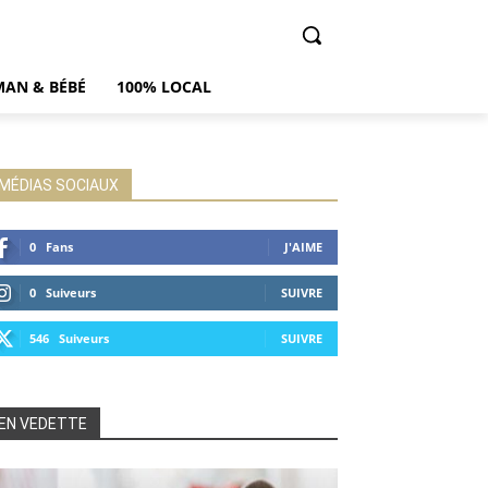
AN & BÉBÉ
100% LOCAL
MÉDIAS SOCIAUX
0
Fans
J'AIME
0
Suiveurs
SUIVRE
546
Suiveurs
SUIVRE
EN VEDETTE