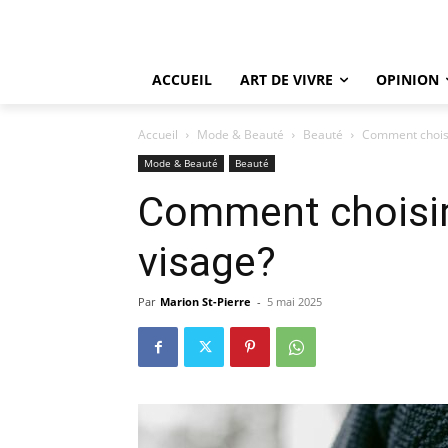
ACCUEIL
ART DE VIVRE
OPINION
Accueil
Mode & Beauté
Beauté
Comment choisi
Mode & Beauté
Beauté
Comment choisir
visage?
Par
Marion St-Pierre
-
5 mai 2025