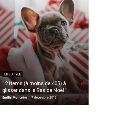
LIFESTYLE
MAMAN & BÉBÉ
12 items (à moins de 40$) à
CHRONIQUE – 
glisser dans le Bas de Noël
Épisode 25
Emilie Monteiro
-
7 décembre 2018
Sophie La Shipie
-
11