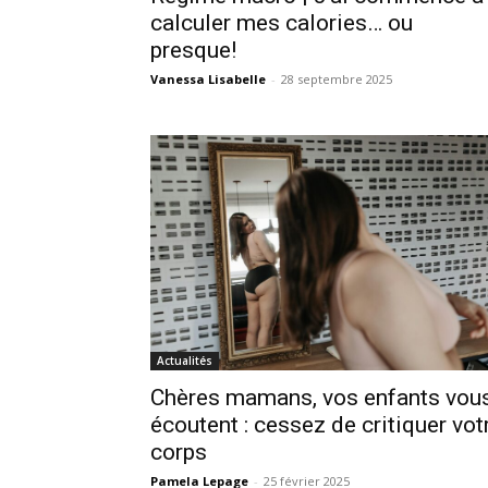
calculer mes calories… ou
presque!
Vanessa Lisabelle
-
28 septembre 2025
Actualités
Chères mamans, vos enfants vou
écoutent : cessez de critiquer vot
corps
Pamela Lepage
-
25 février 2025