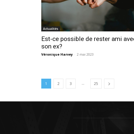
Actualités
Est-ce possible de rester ami ave
son ex?
Véronique Harvey
-
2 mai 2023
...
1
2
3
25