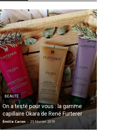
BEAUTÉ
BEAUTÉ
On a testé pour vous : la gamme
capillaire Okara de René Furterer
La routine be
Émilie Caron
-
25 février 2019
Émilie Caron
-
8 ma