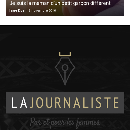
Je suis la maman d’un petit garçon différent
Jane Doe
-
8 novembre 2016
M