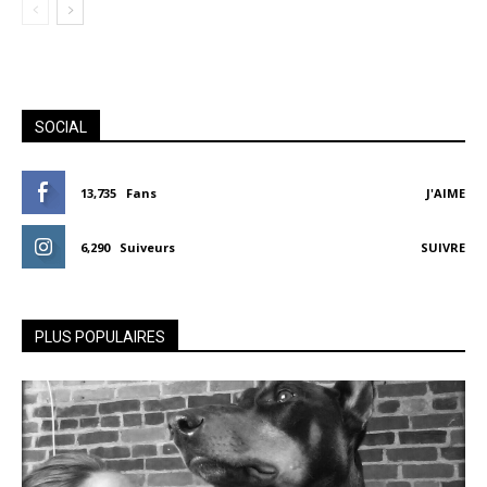
SOCIAL
13,735
Fans
J'AIME
6,290
Suiveurs
SUIVRE
PLUS POPULAIRES