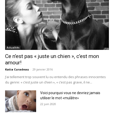
Actualités
Ce n’est pas « juste un chien », c’est mon
amour!
Katia Curadeau
-
29 janvier 2016
J’ai tellement trop souvent lu ou entendu des phrases innocentes
du genre: « c’est juste un chien », « c’est pas grave, il ne...
Voici pourquoi vous ne devriez jamais
utiliser le mot «mulâtre»
22 juin 2020