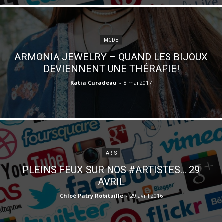
MODE
ARMONIA JEWELRY – QUAND LES BIJOUX
DEVIENNENT UNE THÉRAPIE!
Katia Curadeau
-
8 mai 2017
ARTS
PLEINS FEUX SUR NOS #ARTISTES… 29
AVRIL
Chloé Patry Robitaille
-
29 avril 2016