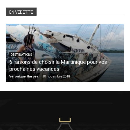
EN VEDETTE
DESTINATIONS
6 raisons de choisir la Martinique pour vos
prochaines vacances
Véronique Harvey
-
10 novembre 2018
P