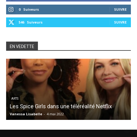
0
Suiveurs
SUIVRE
546
Suiveurs
SUIVRE
EN VEDETTE
ARTS
Les Spice Girls dans une téléréalité Netflix
Vanessa Lisabelle
-
4 mai 2022
É