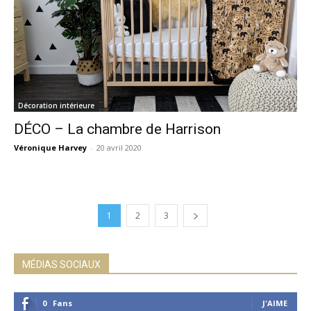
Décoration intérieure
DÉCO – La chambre de Harrison
Véronique Harvey
-
20 avril 2020
1
2
3
MÉDIAS SOCIAUX
0
Fans
J'AIME