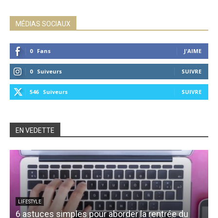
MÉDIAS SOCIAUX
0
Fans
J'AIME
0
Suiveurs
SUIVRE
546
Suiveurs
SUIVRE
EN VEDETTE
LIFESTYLE
6 astuces simples pour aborder la rentrée du