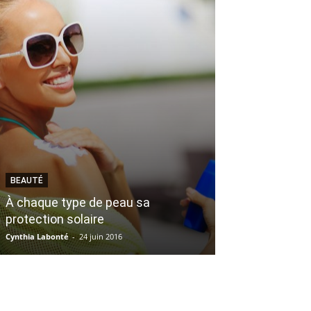
BEAUTÉ
ARTS
À chaque type de peau sa
Je suis allée 
protection solaire
en spectacle et
Cynthia Labonté
-
24 juin 2016
Mylène Gagnon
-
4 