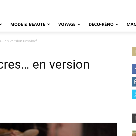
MODE & BEAUTÉ
VOYAGE
DÉCO-RÉNO
MAM
… en version urbaine!
cres… en version