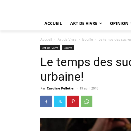
ACCUEIL
ART DE VIVRE
OPINION
Accueil
Art de Vivre
Bouffe
Le temps des sucres
Art de Vivre
Bouffe
Le temps des su
urbaine!
Par
Caroline Pelletier
-
19 avril 2018