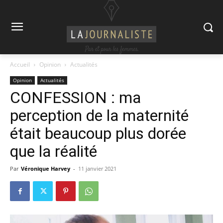
Accueil
Opinion
Actualités
Opinion
Actualités
CONFESSION : ma
perception de la maternité
était beaucoup plus dorée
que la réalité
Par
Véronique Harvey
-
11 janvier 2021