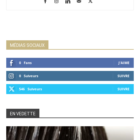
MÉDIAS SOCIAUX
0
Fans
J'AIME
0
Suiveurs
SUIVRE
546
Suiveurs
SUIVRE
EN VEDETTE