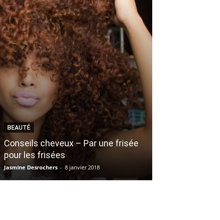
BEAUTÉ
BEAUTÉ
Conseils cheveux – Par une frisée
pour les frisées
Les 3 meilleu
Jasmine Desrochers
-
8 janvier 2018
Marianne Laroche
-