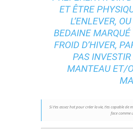
ET ÊTRE PHYSIQ
L’ENLEVER, OU
BEDAINE MARQUÉ 
FROID D’HIVER, P
PAS INVESTI
MANTEAU ET/O
MA
Si t’es assez hot pour créer la vie, t’es capable d
face comme 