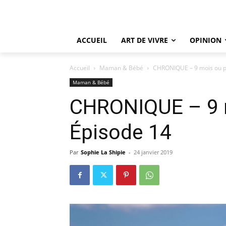
ACCUEIL
ART DE VIVRE
OPINION
Accueil
Maman & Bébé
CHRONIQUE – 9 mois ou p
Maman & Bébé
CHRONIQUE – 9 
Épisode 14
Par
Sophie La Shipie
-
24 janvier 2019