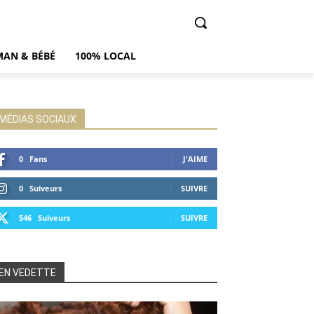
AN & BÉBÉ
100% LOCAL
MÉDIAS SOCIAUX
0
Fans
J'AIME
0
Suiveurs
SUIVRE
546
Suiveurs
SUIVRE
EN VEDETTE