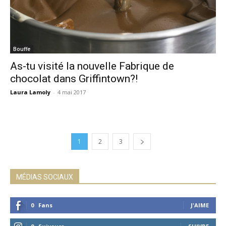
Bouffe
As-tu visité la nouvelle Fabrique de
chocolat dans Griffintown?!
Laura Lamoly
-
4 mai 2017
1
2
3
MÉDIAS SOCIAUX
0
Fans
J'AIME