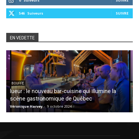
0
Suiveurs
SUIVRE
546
Suiveurs
SUIVRE
EN VEDETTE
BOUFFE
lueur : le nouveau bar-cuisine qui illumine la
scène gastronomique de Québec
Véronique Harvey
-
9 octobre 2024
J