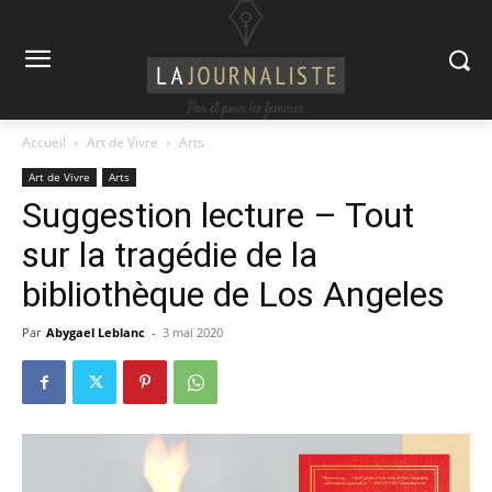
Accueil
Art de Vivre
Arts
Art de Vivre
Arts
Suggestion lecture – Tout
sur la tragédie de la
bibliothèque de Los Angeles
Par
Abygael Leblanc
-
3 mai 2020