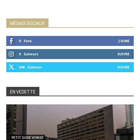
MÉDIAS SOCIAUX
0
Fans
J'AIME
0
Suiveurs
SUIVRE
546
Suiveurs
SUIVRE
EN VEDETTE
PETIT GUIDE VOYAGE