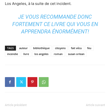
Los Angeles, à la suite de cet incident.
JE VOUS RECOMMANDE DONC
FORTEMENT CE LIVRE QUI VOUS EN
APPRENDRA ÉNORMÉMENT!
TAGS
auteur
bibliothèque
citoyens
fait vécu
feu
incendie
livre
los angeles
roman
susan orlean
Article précédent
Article suivant