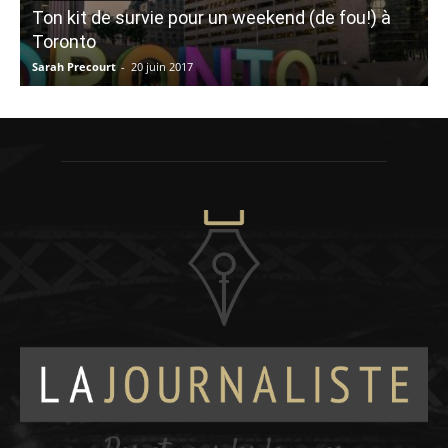
Ton kit de survie pour un weekend (de fou!) à
Toronto
Sarah Precourt
-
20 juin 2017
A