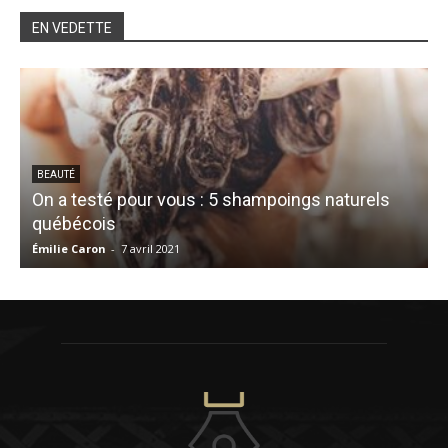
EN VEDETTE
BEAUTÉ
On a testé pour vous : 5 shampoings naturels
québécois
Émilie Caron
-
7 avril 2021
V