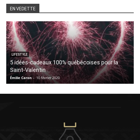
EN VEDETTE
LIFESTYLE
5 idées-cadeaux 100% québécoises pour la
N
Saint-Valentin
Émilie Caron
-
10 février 2020
C