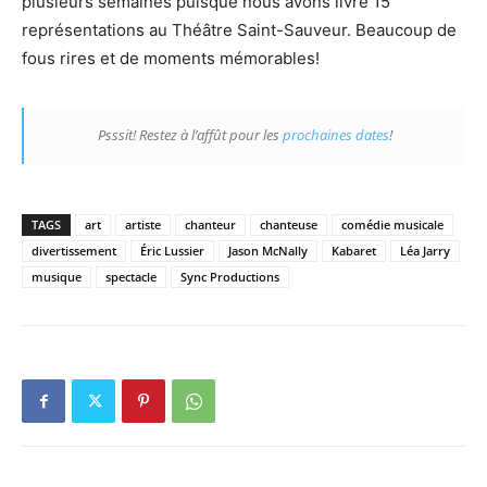
plusieurs semaines puisque nous avons livré 15
représentations au Théâtre Saint-Sauveur. Beaucoup de
fous rires et de moments mémorables!
Psssit! Restez à l’affût pour les
prochaines dates
!
TAGS
art
artiste
chanteur
chanteuse
comédie musicale
divertissement
Éric Lussier
Jason McNally
Kabaret
Léa Jarry
musique
spectacle
Sync Productions