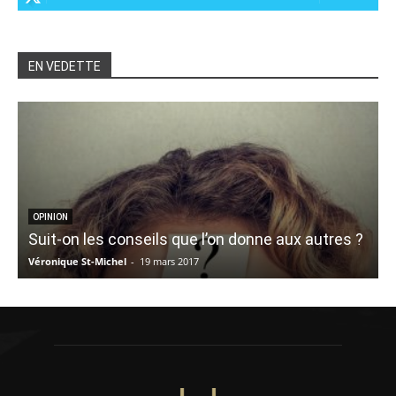
EN VEDETTE
OPINION
Suit-on les conseils que l’on donne aux autres ?
Véronique St-Michel
-
19 mars 2017
A