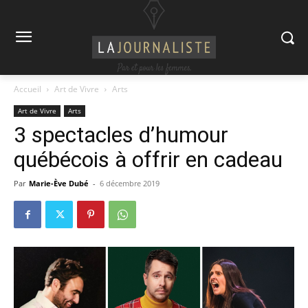
Accueil
Art de Vivre
Arts
Art de Vivre
Arts
3 spectacles d’humour
québécois à offrir en cadeau
Par
Marie-Ève Dubé
-
6 décembre 2019