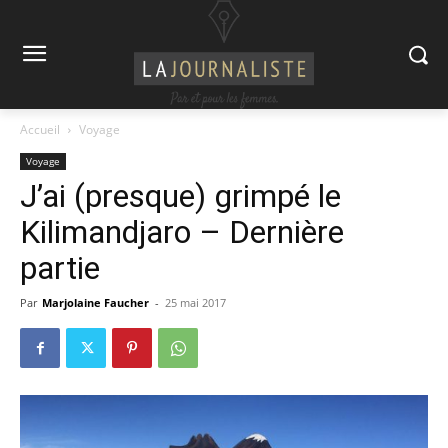
Accueil
Voyage
Voyage
J’ai (presque) grimpé le
Kilimandjaro – Dernière
partie
Par
Marjolaine Faucher
-
25 mai 2017