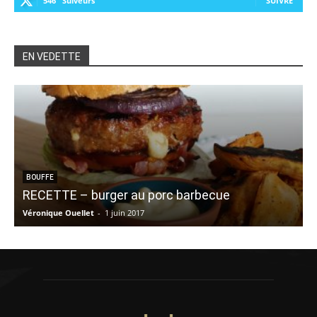
546
Suiveurs
SUIVRE
EN VEDETTE
BOUFFE
RECETTE – burger au porc barbecue
Véronique Ouellet
-
1 juin 2017
J