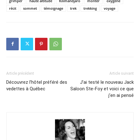
grimper
haute altitude
Kilimandjaro
monter
oxygène
récit
sommet
témoignage
trek
trekking
voyage
Article précédent
Article suivant
Découvrez l’hôtel préféré des
J’ai testé le nouveau Jack
vedettes à Québec
Saloon Ste-Foy et voici ce que
j’en ai pensé