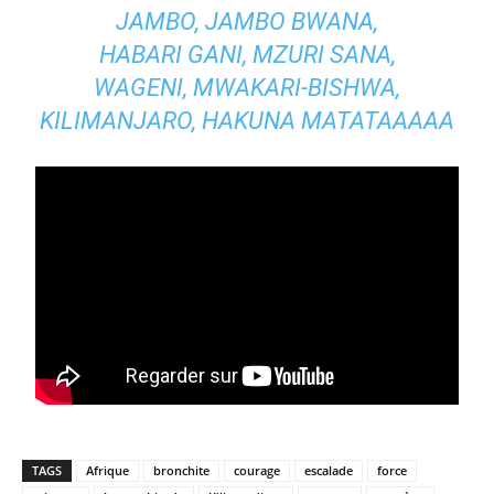
JAMBO, JAMBO BWANA,
HABARI GANI, MZURI SANA,
WAGENI, MWAKARI-BISHWA,
KILIMANJARO, HAKUNA MATATAAAAA
TAGS
Afrique
bronchite
courage
escalade
force