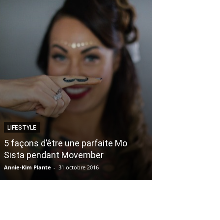
LIFESTYLE
LIFESTYLE
Le plus grand v
5 façons d’être une parfaite Mo
monde a ouver
Sista pendant Movember
et tu ne veux
Annie-Kim Plante
-
31 octobre 2016
Marjorie Paquette
-