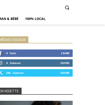
AN & BÉBÉ
100% LOCAL
MÉDIAS SOCIAUX
0
Fans
J'AIME
0
Suiveurs
SUIVRE
546
Suiveurs
SUIVRE
EN VEDETTE