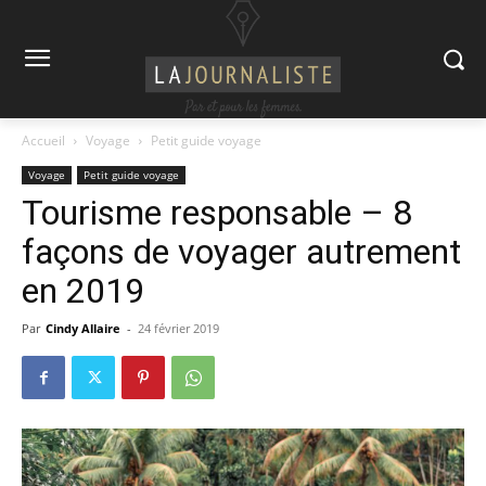
Accueil
Voyage
Petit guide voyage
Voyage
Petit guide voyage
Tourisme responsable – 8
façons de voyager autrement
en 2019
Par
Cindy Allaire
-
24 février 2019