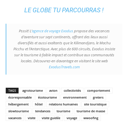
LE GLOBE TU PARCOURRAS !
Psssit! L’
agence de voyage Exodus
propose des vacances
d’aventure sur sept continents, offrant des lieux aussi
diversifiés et aussi exaltants que le Kilimandjaro, le Machu
Picchu et l’Antarctique. Avec plus de 600 circuits, Exodus insiste
sur le tourisme à faible impact et contribue aux communautés
locales. Découvrez-en davantage en visitant le site web
ExodusTravels.com
TAGS
agrotourisme
avion
collectivités
comportement
écoresponsable
écotourisme
environnement
greters
hébergement
hôtel
relations humaines
site touristique
slowtourisme
tendances
tourisme
tourisme de masse
vacances
visite
visite guidée
voyage
wwoofing