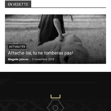
EN VEDETTE
ACTUALITÉS
Attache-toi, tu ne tomberas pas!
r
Magalie Joncas
-
3 novembre 2018
C