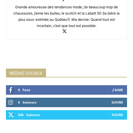
Grande amoureuse des tendances mode, j’ai beaucoup trop de
chaussures, j’aime les bulles, le scotch et la Labatt 50 (la bière la
plus sous-estimée au Québec!). Ma devise: Quand tout est
incertain, c’est que tout est possible.
MÉDIAS SOCIAUX
0
Fans
J'AIME
0
Suiveurs
SUIVRE
546
Suiveurs
SUIVRE