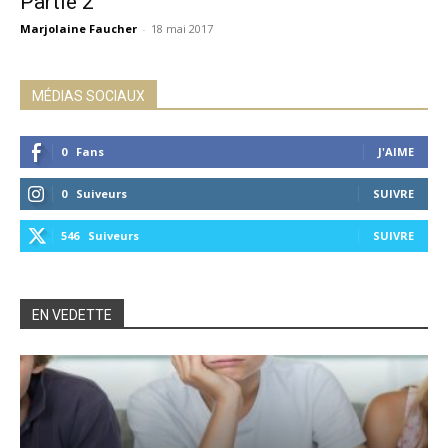
Partie 2
Marjolaine Faucher
-
18 mai 2017
MÉDIAS SOCIAUX
0
Fans
J'AIME
0
Suiveurs
SUIVRE
546
Suiveurs
SUIVRE
EN VEDETTE