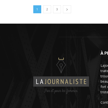
1
2
3
À 
LaJo
trai
trou
beau
fort
trist
Cont