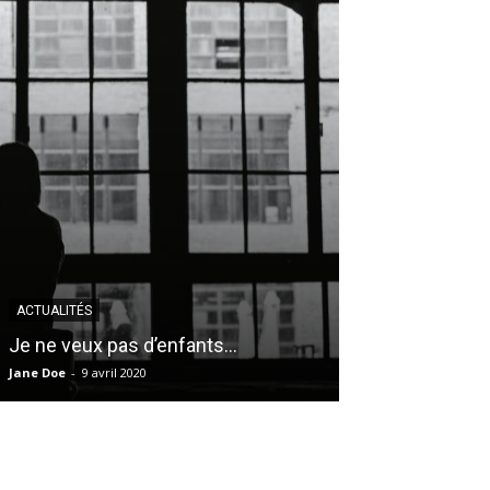
MODE
ACTUALITÉS
COS – Nos 12
Je ne veux pas d’enfants…
de cœur de la 
Jane Doe
-
9 avril 2020
Véronique Harvey
-