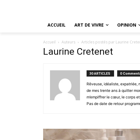
ACCUEIL
ART DE VIVRE
OPINION
Accueil
Auteurs
Articles postés par Laurine Crete
Laurine Cretenet
30 ARTICLES
0 Commenta
Rêveuse, idéaliste, expatriée,
de mes trente ans à quitter mo
m’empiffrer le cœur, le corps e
Pas de date de retour programmé