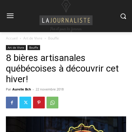
Accueil
Art de Vivre
Bouffe
Art de Vivre
Bouffe
8 bières artisanales
québécoises à découvrir cet
hiver!
Par
Aurelie Bch
-
22 novembre 2018