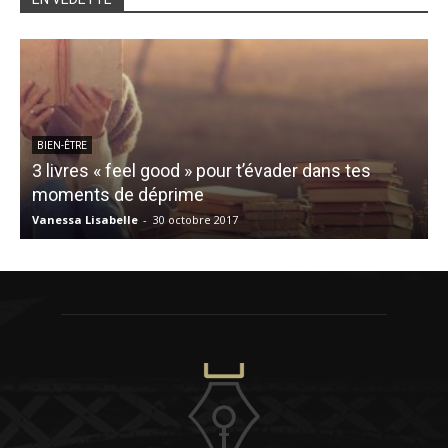
BIEN-ÊTRE
3 livres « feel good » pour t’évader dans tes
moments de déprime
Vanessa Lisabelle
-
30 octobre 2017
É