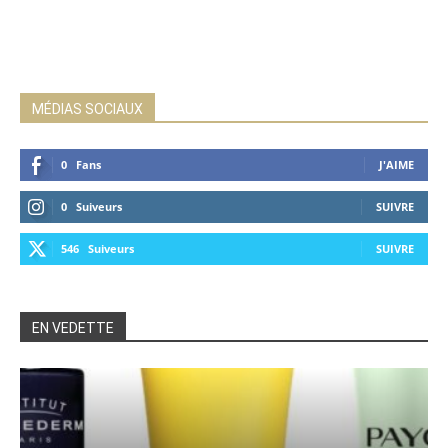
MÉDIAS SOCIAUX
0
Fans
J'AIME
0
Suiveurs
SUIVRE
546
Suiveurs
SUIVRE
EN VEDETTE