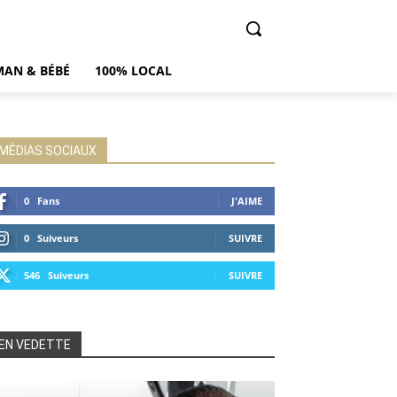
AN & BÉBÉ
100% LOCAL
MÉDIAS SOCIAUX
0
Fans
J'AIME
0
Suiveurs
SUIVRE
546
Suiveurs
SUIVRE
EN VEDETTE