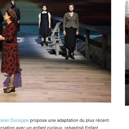
 Jean Duceppe
propose une adaptation du plus récent
rsation avec un enfant curieux
, rebaptisé
Enfant