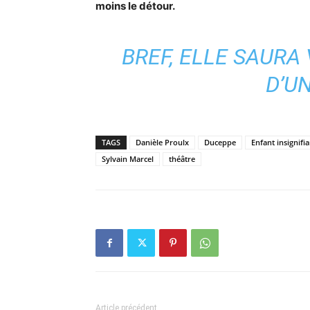
moins le détour.
BREF, ELLE SAURA 
D’UN
TAGS
Danièle Proulx
Duceppe
Enfant insignifia
Sylvain Marcel
théâtre
Article précédent