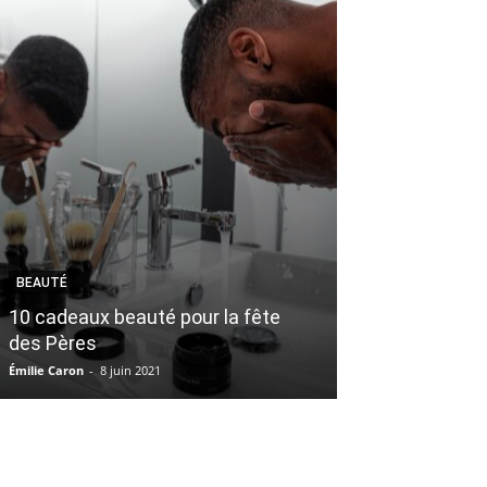
BEAUTÉ
TRUCS ET ASTUC
10 cadeaux beauté pour la fête
Mon choix déc
des Pères
condo, une ma
Émilie Caron
-
8 juin 2021
Véronique Harvey
-