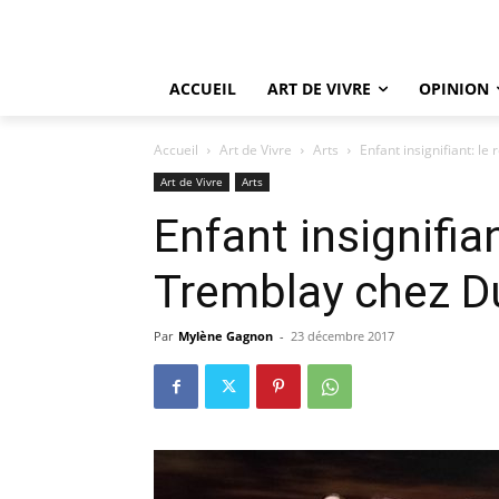
ACCUEIL
ART DE VIVRE
OPINION
Accueil
Art de Vivre
Arts
Enfant insignifiant: l
Art de Vivre
Arts
Enfant insignifia
Tremblay chez 
Par
Mylène Gagnon
-
23 décembre 2017