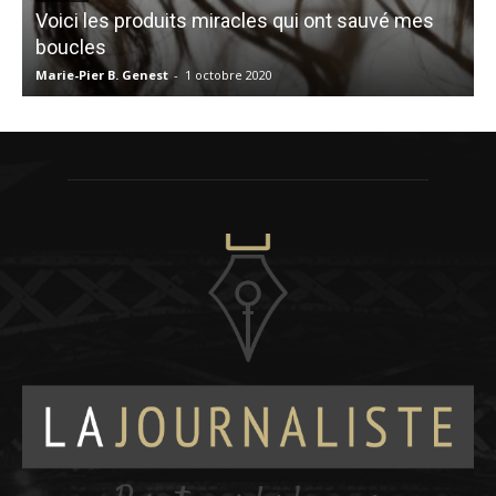
Voici les produits miracles qui ont sauvé mes
9
boucles
Marie-Pier B. Genest
-
1 octobre 2020
V