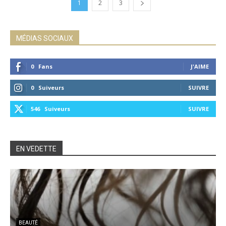
1
2
3
MÉDIAS SOCIAUX
0
Fans
J'AIME
0
Suiveurs
SUIVRE
546
Suiveurs
SUIVRE
EN VEDETTE
BEAUTÉ