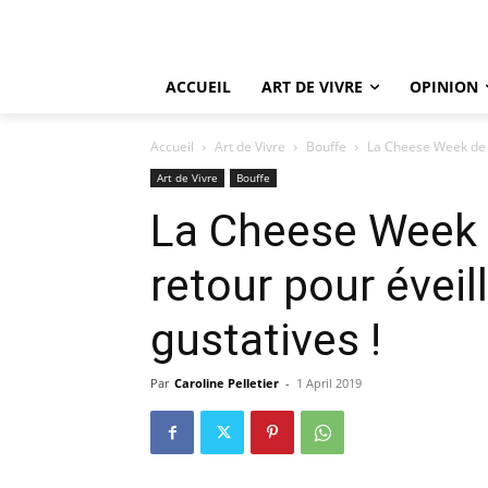
ACCUEIL
ART DE VIVRE
OPINION
Accueil
Art de Vivre
Bouffe
La Cheese Week de Q
Art de Vivre
Bouffe
La Cheese Week 
retour pour éveil
gustatives !
Par
Caroline Pelletier
-
1 April 2019