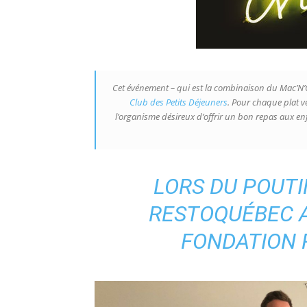
Cet événement – qui est la combinaison du Mac’N’C
Club des Petits Déjeuners
. Pour chaque plat v
l’organisme désireux d’offrir un bon repas aux enf
LORS DU POUTI
RESTOQUÉBEC A 
FONDATION 