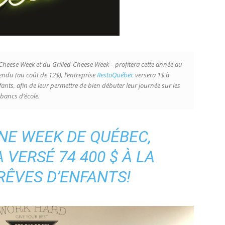
heese Week et du Grilled-Cheese Week – profitera cette année au
endu (au coût de 12$), l’entreprise
RestoQuébec
versera 1$ à
ants, afin de leur permettre de bien débuter leur journée sur les
bancs d’école.
NE WEEK DE QUÉBEC,
VERSÉ 74 400 $ À LA
RÊVES D’ENFANTS!