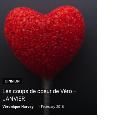
BOUFFE
OPINION
On a testé pou
Les coups de coeur de Véro –
à saveur de ba
JANVIER
érable de Mart
Véronique Harvey
-
1 February 2016
Myriam Doré
-
15 D