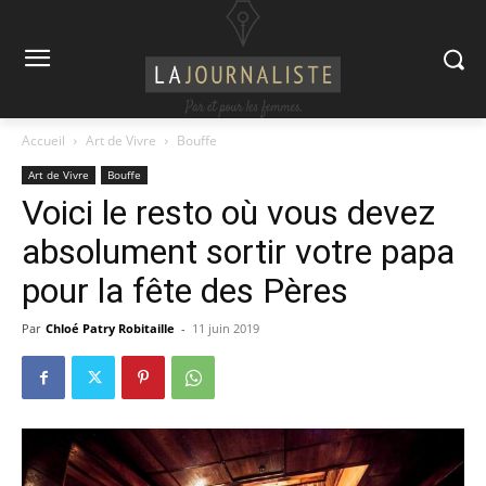
Accueil
Art de Vivre
Bouffe
Art de Vivre
Bouffe
Voici le resto où vous devez
absolument sortir votre papa
pour la fête des Pères
Par
Chloé Patry Robitaille
-
11 juin 2019