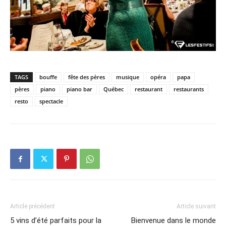
TAGS
bouffe
fête des pères
musique
opéra
papa
pères
piano
piano bar
Québec
restaurant
restaurants
resto
spectacle
Article précédent
Article suivant
5 vins d’été parfaits pour la
Bienvenue dans le monde