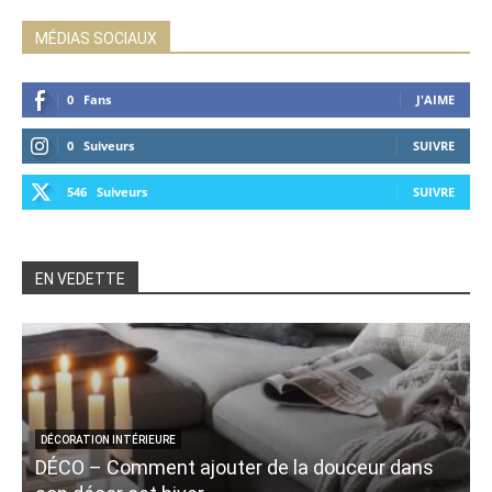
MÉDIAS SOCIAUX
0
Fans
J'AIME
0
Suiveurs
SUIVRE
546
Suiveurs
SUIVRE
EN VEDETTE
DÉCORATION INTÉRIEURE
DÉCO – Comment ajouter de la douceur dans