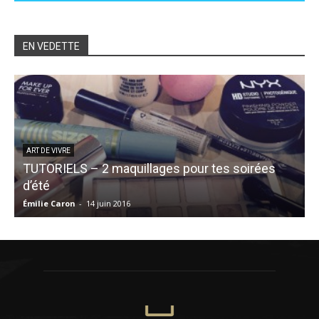
EN VEDETTE
ART DE VIVRE
TUTORIELS – 2 maquillages pour tes soirées
d’été
Émilie Caron
-
14 juin 2016
S