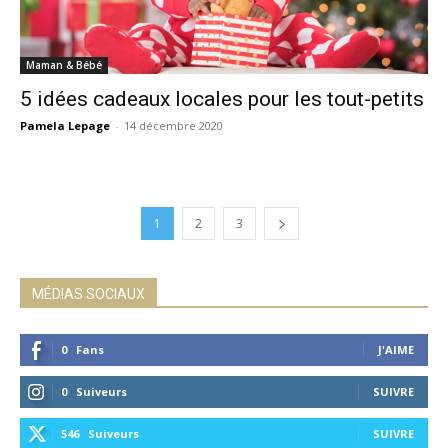
Maman & Bébé
5 idées cadeaux locales pour les tout-petits
Pamela Lepage
-
14 décembre 2020
1
2
3
MÉDIAS SOCIAUX
0
Fans
J'AIME
0
Suiveurs
SUIVRE
546
Suiveurs
SUIVRE