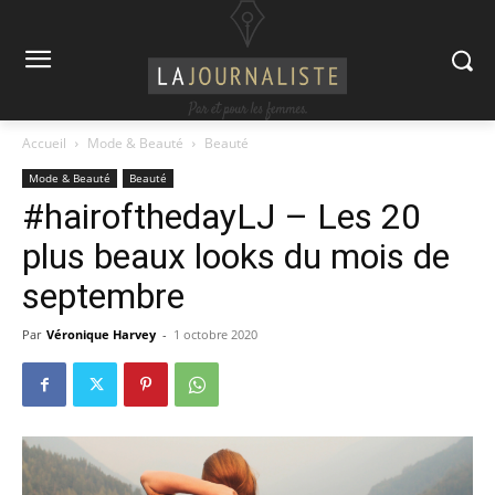
Accueil
Mode & Beauté
Beauté
Mode & Beauté
Beauté
#hairofthedayLJ – Les 20
plus beaux looks du mois de
septembre
Par
Véronique Harvey
-
1 octobre 2020