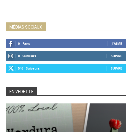
MÉDIAS SOCIAUX
0
Fans
J'AIME
0
Suiveurs
SUIVRE
546
Suiveurs
SUIVRE
EN VEDETTE