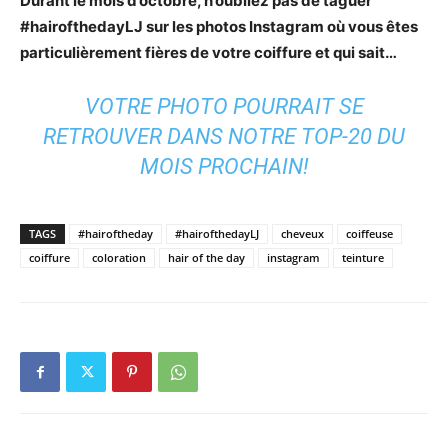
Durant le mois d’octobre, n’oubliez pas de taguer
#hairofthedayLJ sur les photos Instagram où vous êtes
particulièrement fières de votre coiffure et qui sait…
VOTRE PHOTO POURRAIT SE
RETROUVER DANS NOTRE TOP-20 DU
MOIS PROCHAIN!
TAGS
#hairoftheday
#hairofthedayLJ
cheveux
coiffeuse
coiffure
coloration
hair of the day
instagram
teinture