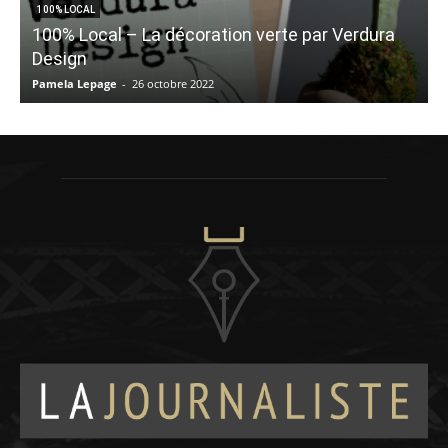
100% LOCAL
100% Local – La décoration verte par Verdura
Design
Pamela Lepage
-
26 octobre 2022
J