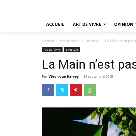
ACCUEIL
ART DE VIVRE
OPINION
Accueil
Art de Vivre
Lifestyle
La Main n’est pas
Art de Vivre
Lifestyle
La Main n’est pa
Par
Véronique Harvey
-
14 septembre 2015