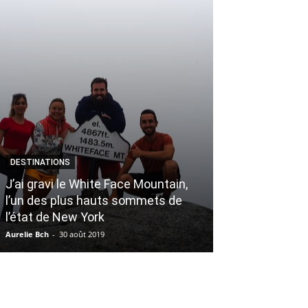
DESTINATIONS
ACTUALITÉS
J’ai gravi le White Face Mountain,
l’un des plus hauts sommets de
Et si on décida
l’état de New York
maintenant, to
Aurelie Bch
-
30 août 2019
Émilie Rodgers
-
19 j