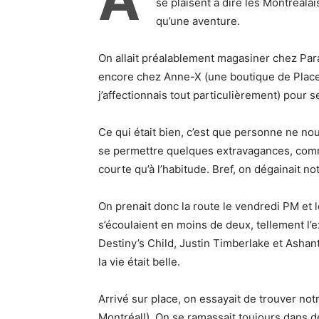
se plaisent à dire les Montréala
qu’une aventure.
On allait préalablement magasiner chez Para
encore chez Anne-X (une boutique de Place S
j’affectionnais tout particulièrement) pour s
Ce qui était bien, c’est que personne ne nou
se permettre quelques extravagances, comm
courte qu’à l’habitude. Bref, on dégainait not
On prenait donc la route le vendredi PM et 
s’écoulaient en moins de deux, tellement l’e
Destiny’s Child, Justin Timberlake et Ashanti
la vie était belle.
Arrivé sur place, on essayait de trouver not
Montréal!). On se ramassait toujours dans de