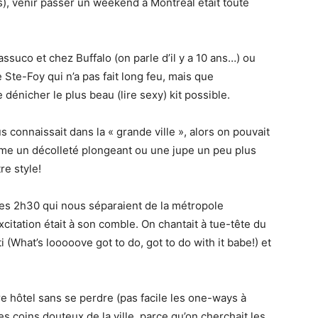
is), venir passer un weekend à Montréal était toute
ssuco et chez Buffalo (on parle d’il y a 10 ans…) ou
te-Foy qui n’a pas fait long feu, mais que
e dénicher le plus beau (lire sexy) kit possible.
s connaissait dans la « grande ville », alors on pouvait
e un décolleté plongeant ou une jupe un peu plus
re style!
les 2h30 qui nous séparaient de la métropole
xcitation était à son comble. On chantait à tue-tête du
 (What’s looooove got to do, got to do with it babe!) et
re hôtel sans se perdre (pas facile les one-ways à
s coins douteux de la ville, parce qu’on cherchait les