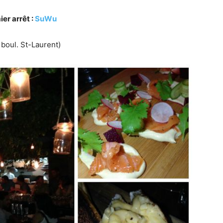
er arrêt :
SuWu
 boul. St-Laurent)