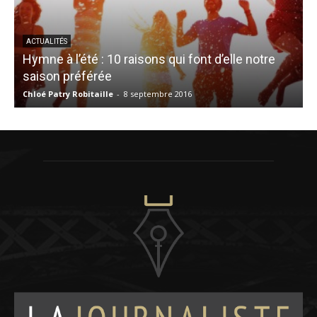
ACTUALITÉS
Hymne à l’été : 10 raisons qui font d’elle notre
saison préférée
Chloé Patry Robitaille
-
8 septembre 2016
A