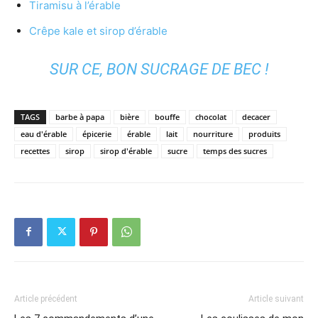
Tiramisu à l’érable
Crêpe kale et sirop d’érable
SUR CE, BON SUCRAGE DE BEC !
TAGS
barbe à papa
bière
bouffe
chocolat
decacer
eau d'érable
épicerie
érable
lait
nourriture
produits
recettes
sirop
sirop d'érable
sucre
temps des sucres
Article précédent
Article suivant