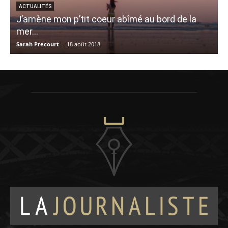
ACTUALITÉS
J’amène mon p’tit coeur abîmé au bord de la
mer…
Sarah Precourt
-
18 août 2018
V