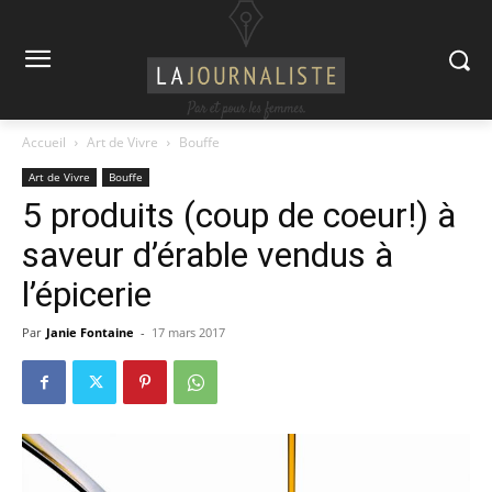
Accueil
Art de Vivre
Bouffe
Art de Vivre
Bouffe
5 produits (coup de coeur!) à
saveur d’érable vendus à
l’épicerie
Par
Janie Fontaine
-
17 mars 2017