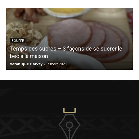
BOUFFE
Temps des sucres – 3 façons de se sucrer le
bec à la maison
Ê
Véronique Harvey
-
7 mars 2023
C