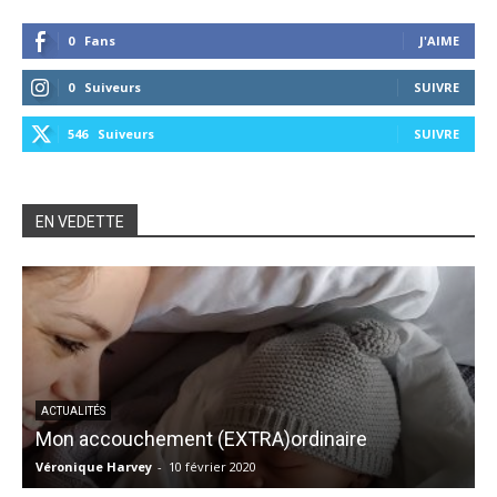
0
Fans
J'AIME
0
Suiveurs
SUIVRE
546
Suiveurs
SUIVRE
EN VEDETTE
ACTUALITÉS
Mon accouchement (EXTRA)ordinaire
Véronique Harvey
-
10 février 2020
M