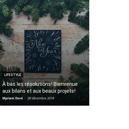
LIFESTYLE
BEAUTÉ
À bas les résolutions! Bienvenue
2 soins capill
aux bilans et aux beaux projets!
chevelure de s
Myriam Doré
-
28 décembre 2018
Véronique Harvey
-