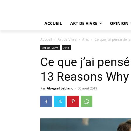
ACCUEIL
ART DE VIVRE
OPINION
Accueil
Art de Vivre
Arts
Ce que j’ai pensé de 
Art de Vivre
Arts
Ce que j’ai pensé
13 Reasons Why
Par
Abygael Leblanc
-
30 août 2019