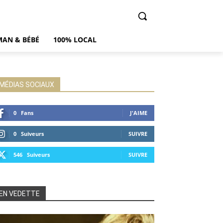
AN & BÉBÉ
100% LOCAL
MÉDIAS SOCIAUX
0
Fans
J'AIME
0
Suiveurs
SUIVRE
546
Suiveurs
SUIVRE
EN VEDETTE