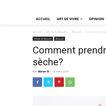
ACCUEIL
ART DE VIVRE
OPINION
Accueil
Mode & Beauté
Beauté
Comment prendr
Mode & Beauté
Beauté
Comment prendre
sèche?
Par
Manar B
-
18 mars 2019