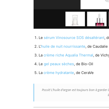
Le
sérum Vinosource SOS désaltérant
, 
L’
huile de nuit nourrissante
, de Caudalie
La
crème riche Aqualia Thermal
, de Vich
Le
gel peaux sèches
, de Bio-Oil
La
crème hydratante
, de CeraVe
Psssit! L’huile d’argan est toujours bon à garder
l