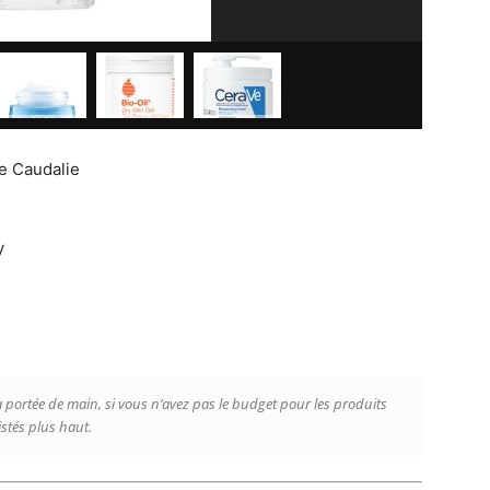
de Caudalie
y
 à portée de main, si vous n’avez pas le budget pour les produits
istés plus haut.