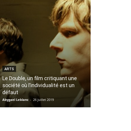
ARTS
LIFESTYLE
Le Double, un film critiquant une
7 types de gar
société où l’individualité est un
as assurément
défaut
Tinder
Abygael Leblanc
-
26 juillet 2019
Vanessa Lisabelle
-
6