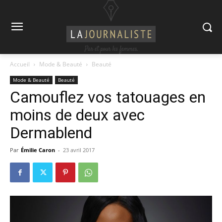
Accueil
Mode & Beauté
Beauté
Mode & Beauté
Beauté
Camouflez vos tatouages en
moins de deux avec
Dermablend
Par
Émilie Caron
-
23 avril 2017