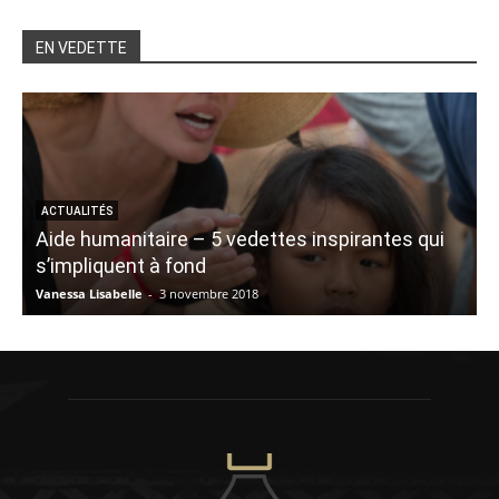
EN VEDETTE
ACTUALITÉS
Aide humanitaire – 5 vedettes inspirantes qui
B
s’impliquent à fond
Vanessa Lisabelle
-
3 novembre 2018
K