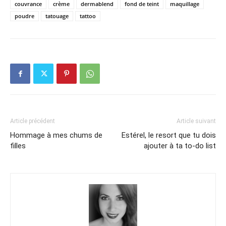
couvrance
crème
dermablend
fond de teint
maquillage
poudre
tatouage
tattoo
Article précédent
Article suivant
Hommage à mes chums de
Estérel, le resort que tu dois
filles
ajouter à ta to-do list