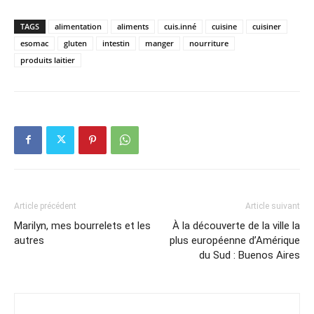
TAGS
alimentation
aliments
cuis.inné
cuisine
cuisiner
esomac
gluten
intestin
manger
nourriture
produits laitier
Article précédent
Article suivant
Marilyn, mes bourrelets et les
À la découverte de la ville la
autres
plus européenne d’Amérique
du Sud : Buenos Aires