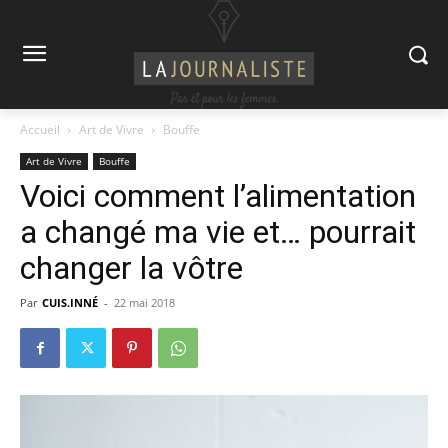
Accueil
Art de Vivre
Bouffe
Art de Vivre
Bouffe
Voici comment l’alimentation
a changé ma vie et… pourrait
changer la vôtre
Par
CUIS.INNÉ
-
22 mai 2018