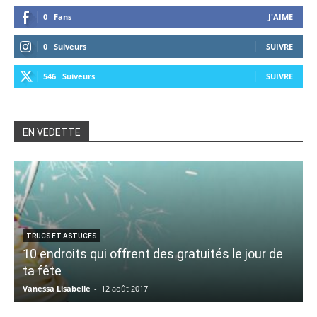
0
Fans
J'AIME
0
Suiveurs
SUIVRE
546
Suiveurs
SUIVRE
EN VEDETTE
TRUCS ET ASTUCES
10 endroits qui offrent des gratuités le jour de
K
ta fête
B
Vanessa Lisabelle
-
12 août 2017
C