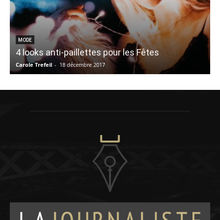
P
MODE
4 looks anti-paillettes pour les Fêtes
p
Carole Trefeil
-
18 décembre 2017
V