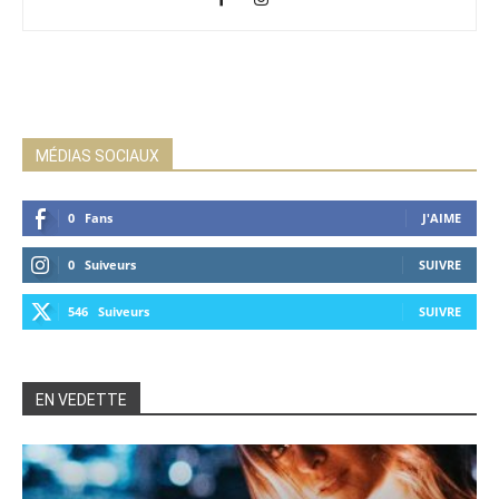
MÉDIAS SOCIAUX
0
Fans
J'AIME
0
Suiveurs
SUIVRE
546
Suiveurs
SUIVRE
EN VEDETTE