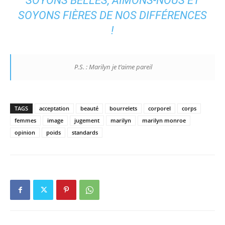
SOYONS BELLES, AIMONS-NOUS ET
SOYONS FIÈRES DE NOS DIFFÉRENCES
!
P.S. : Marilyn je t’aime pareil
TAGS
acceptation
beauté
bourrelets
corporel
corps
femmes
image
jugement
marilyn
marilyn monroe
opinion
poids
standards