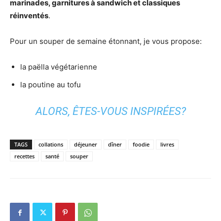
marinades, garnitures à sandwich et classiques
réinventés
.
Pour un souper de semaine étonnant, je vous propose:
la paëlla végétarienne
la poutine au tofu
ALORS, ÊTES-VOUS INSPIRÉES?
TAGS
collations
déjeuner
dîner
foodie
livres
recettes
santé
souper