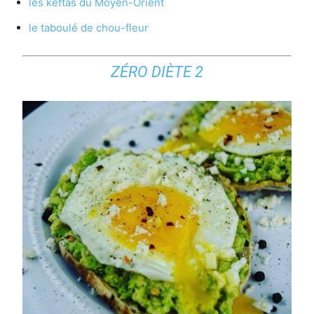
les keftas du Moyen-Orient
le taboulé de chou-fleur
ZÉRO DIÈTE 2