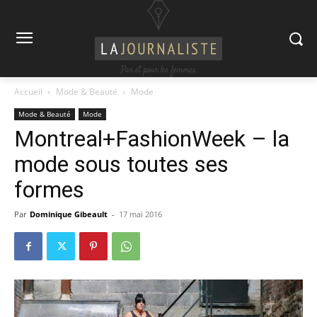
Accueil
Mode & Beauté
Mode
Mode & Beauté
Mode
Montreal+FashionWeek – la
mode sous toutes ses
formes
Par
Dominique Gibeault
-
17 mai 2016