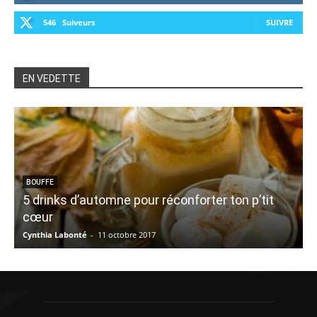
546
Suiveurs
SUIVRE
EN VEDETTE
BOUFFE
5 drinks d’automne pour réconforter ton p’tit
cœur
Cynthia Labonté
-
11 octobre 2017
P