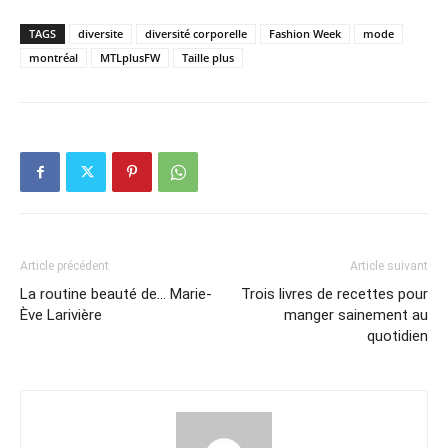
TAGS
diversite
diversité corporelle
Fashion Week
mode
montréal
MTLplusFW
Taille plus
Article précédent
Article suivant
La routine beauté de… Marie-
Trois livres de recettes pour
Ève Larivière
manger sainement au
quotidien