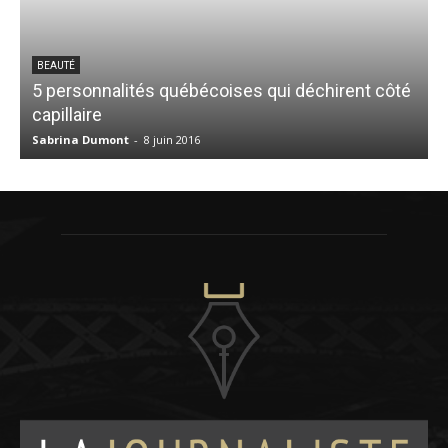
BEAUTÉ
5 personnalités québécoises qui déchirent côté
capillaire
t
Sabrina Dumont
-
8 juin 2016
L