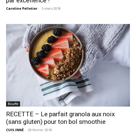
par excellence !
Caroline Pelletier
-
5 mars 2018
Bouffe
RECETTE – Le parfait granola aux noix
(sans gluten) pour ton bol smoothie
CUIS.INNÉ
-
28 février 2018