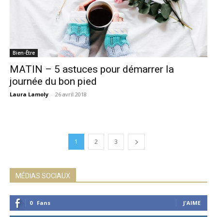
Bien-Être
MATIN – 5 astuces pour démarrer la
journée du bon pied
Laura Lamoly
-
26 avril 2018
1
2
3
MÉDIAS SOCIAUX
0
Fans
J'AIME