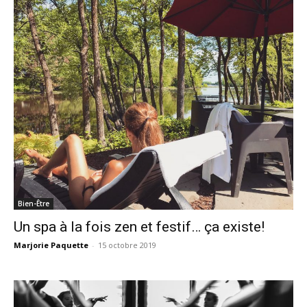
Bien-Être
Un spa à la fois zen et festif… ça existe!
Marjorie Paquette
-
15 octobre 2019