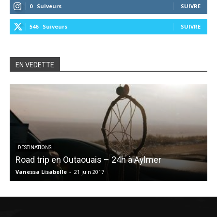
0
Suiveurs
SUIVRE
546
Suiveurs
SUIVRE
EN VEDETTE
DESTINATIONS
Road trip en Outaouais – 24h à Aylmer
À
Vanessa Lisabelle
-
21 juin 2017
C