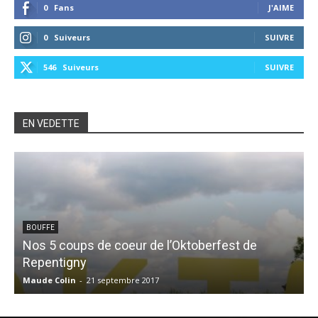
0
Fans
J'AIME
0
Suiveurs
SUIVRE
546
Suiveurs
SUIVRE
EN VEDETTE
BOUFFE
Nos 5 coups de coeur de l’Oktoberfest de
Repentigny
S
Maude Colin
-
21 septembre 2017
A