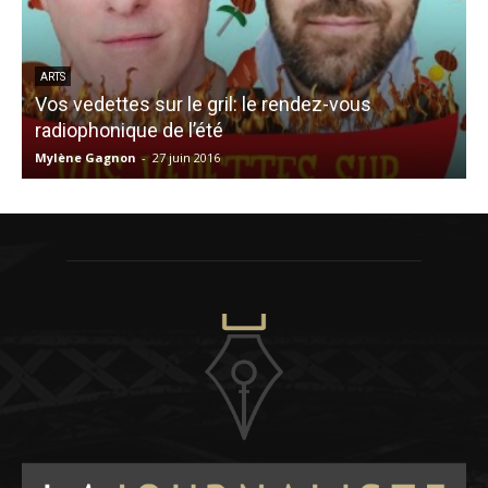
ARTS
Vos vedettes sur le gril: le rendez-vous
radiophonique de l’été
c
Mylène Gagnon
-
27 juin 2016
C