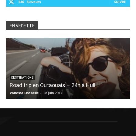
546
Suiveurs
SUIVRE
EN VEDETTE
DESTINATIONS
Road trip en Outaouais – 24h à Hull
Vanessa Lisabelle
-
28 juin 2017
M