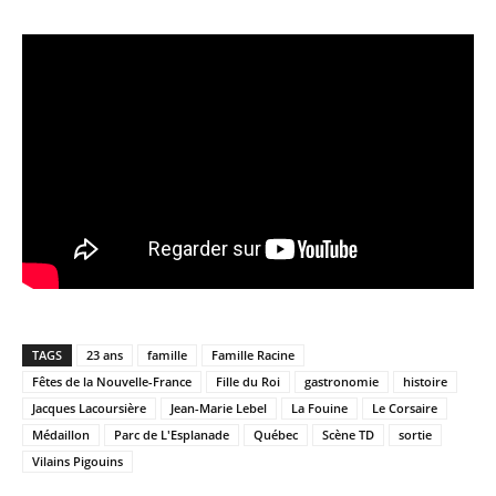
TAGS
23 ans
famille
Famille Racine
Fêtes de la Nouvelle-France
Fille du Roi
gastronomie
histoire
Jacques Lacoursière
Jean-Marie Lebel
La Fouine
Le Corsaire
Médaillon
Parc de L'Esplanade
Québec
Scène TD
sortie
Vilains Pigouins