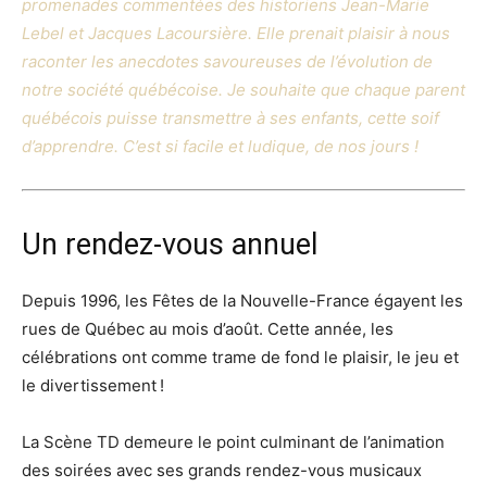
promenades commentées des historiens Jean-Marie
Lebel et Jacques Lacoursière. Elle prenait plaisir à nous
raconter les anecdotes savoureuses de l’évolution de
notre société québécoise. Je souhaite que chaque parent
québécois puisse transmettre à ses enfants, cette soif
d’apprendre. C’est si facile et ludique, de nos jours !
Un rendez-vous annuel
Depuis 1996, les Fêtes de la Nouvelle-France égayent les
rues de Québec au mois d’août. Cette année, les
célébrations ont comme trame de fond le plaisir, le jeu et
le divertissement !
La Scène TD demeure le point culminant de l’animation
des soirées avec ses grands rendez-vous musicaux