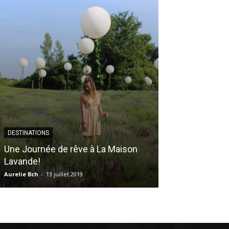
DESTINATIONS
MAMAN & BÉBÉ
Une Journée de rêve à La Maison
CHRONIQUE – 
Lavande!
Épisode 16
Aurelie Bch
-
13 juillet 2019
Sophie La Shipie
-