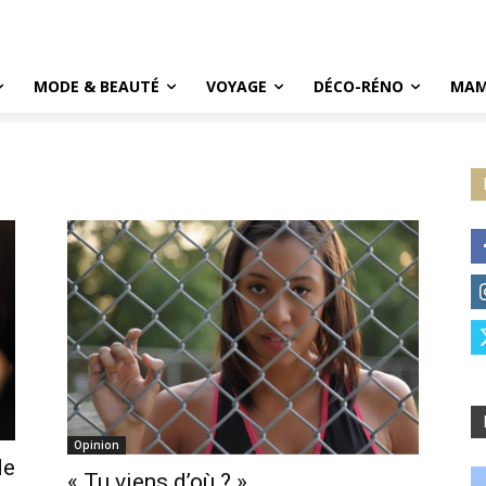
MODE & BEAUTÉ
VOYAGE
DÉCO-RÉNO
MAM
Opinion
de
« Tu viens d’où ? »