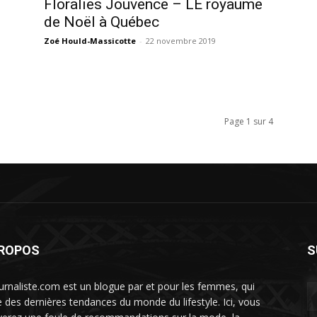
Floralies Jouvence – LE royaume
de Noël à Québec
Zoé Hould-Massicotte
-
22 novembre 2019
Page 1 sur 4
PROPOS
S
urnaliste.com est un blogue par et pour les femmes, qui
te des dernières tendances du monde du lifestyle. Ici, vous