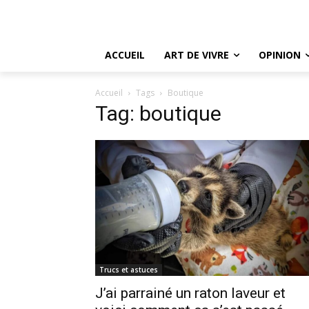
ACCUEIL
ART DE VIVRE
OPINION
Accueil
Tags
Boutique
Tag: boutique
Trucs et astuces
J’ai parrainé un raton laveur et