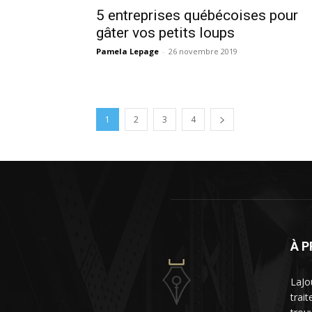
5 entreprises québécoises pour
gâter vos petits loups
Pamela Lepage
-
26 novembre 2019
1
2
3
4
À 
LaJo
trai