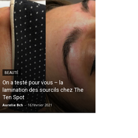
BEAUTÉ
On a testé pour vous – la
OPINION
lamination des sourcils chez The
Ten Spot
« Tu viens d’où
Aurelie Bch
-
16 février 2021
Jennyfer Exantus
-